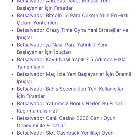
Betsalvador Arkadas Davet Bonusu Yeni
Başlayanlar İçin Fırsatlar
Betsalvador Bitcoin İle Para Çekme Yılın En Hızlı
Çekim Yöntemleri
Betsalvador Crazy Time Oyna Yeni Stratejiler ve
İpuçları
Betsalvador’ya Nasıl Para Yatırılır? Yeni
Başlayanlar İçin İpuçları
Betsalvador Kayıt Nasıl Yapılır? 5 Adımda Hızla
Tamamlayın
Betsalvador Maç İzle Yeni Başlayanlar İçin Önemli
İpuçları
Betsalvador Bahis Seçenekleri Yeni Kullanıcılar
İçin Fırsatlar
Betsalvador Yatırımsız Bonus Neden Bu Fırsatı
Kaçırmamalısınız?
Betsalvador Canlı Casino 2026 Canlı Oyun
Deneyimi ile Fırsatlar
Betsalvador Slot Cashback Yenilikçi Oyun