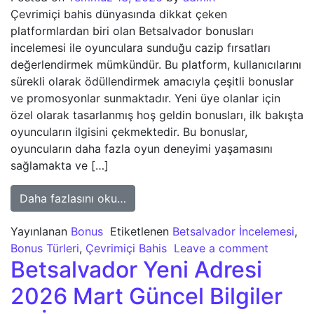
Çevrimiçi bahis dünyasında dikkat çeken
platformlardan biri olan Betsalvador bonusları
incelemesi ile oyunculara sunduğu cazip fırsatları
değerlendirmek mümkündür. Bu platform, kullanıcılarını
sürekli olarak ödüllendirmek amacıyla çeşitli bonuslar
ve promosyonlar sunmaktadır. Yeni üye olanlar için
özel olarak tasarlanmış hoş geldin bonusları, ilk bakışta
oyuncuların ilgisini çekmektedir. Bu bonuslar,
oyuncuların daha fazla oyun deneyimi yaşamasını
sağlamakta ve […]
from Betsalvador Bonusları İncelem
Daha fazlasını oku…
Yayınlanan
Bonus
Etiketlenen
Betsalvador İncelemesi
,
on Betsa
Bonus Türleri
,
Çevrimiçi Bahis
Leave a comment
Betsalvador Yeni Adresi
2026 Mart Güncel Bilgiler