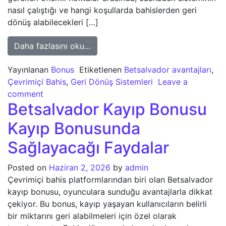
nasıl çalıştığı ve hangi koşullarda bahislerden geri
dönüş alabilecekleri […]
from Betsalvador Cashback Nasıl Kaz
Daha fazlasını oku…
Yayınlanan
Bonus
Etiketlenen
Betsalvador avantajları
,
Çevrimiçi Bahis
,
Geri Dönüş Sistemleri
Leave a
on Betsalvador Cashback Nasıl Kazançlarınızı Art
comment
Betsalvador Kayıp Bonusu
Kayıp Bonusunda
Sağlayacağı Faydalar
Posted on
Haziran 2, 2026
by
admin
Çevrimiçi bahis platformlarından biri olan Betsalvador
kayıp bonusu, oyunculara sunduğu avantajlarla dikkat
çekiyor. Bu bonus, kayıp yaşayan kullanıcıların belirli
bir miktarını geri alabilmeleri için özel olarak