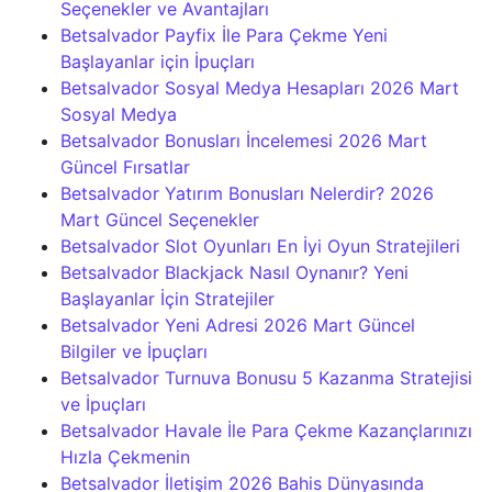
Seçenekler ve Avantajları
Betsalvador Payfix İle Para Çekme Yeni
Başlayanlar için İpuçları
Betsalvador Sosyal Medya Hesapları 2026 Mart
Sosyal Medya
Betsalvador Bonusları İncelemesi 2026 Mart
Güncel Fırsatlar
Betsalvador Yatırım Bonusları Nelerdir? 2026
Mart Güncel Seçenekler
Betsalvador Slot Oyunları En İyi Oyun Stratejileri
Betsalvador Blackjack Nasıl Oynanır? Yeni
Başlayanlar İçin Stratejiler
Betsalvador Yeni Adresi 2026 Mart Güncel
Bilgiler ve İpuçları
Betsalvador Turnuva Bonusu 5 Kazanma Stratejisi
ve İpuçları
Betsalvador Havale İle Para Çekme Kazançlarınızı
Hızla Çekmenin
Betsalvador İletişim 2026 Bahis Dünyasında