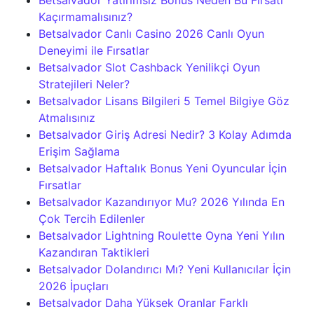
Betsalvador Yatırımsız Bonus Neden Bu Fırsatı
Kaçırmamalısınız?
Betsalvador Canlı Casino 2026 Canlı Oyun
Deneyimi ile Fırsatlar
Betsalvador Slot Cashback Yenilikçi Oyun
Stratejileri Neler?
Betsalvador Lisans Bilgileri 5 Temel Bilgiye Göz
Atmalısınız
Betsalvador Giriş Adresi Nedir? 3 Kolay Adımda
Erişim Sağlama
Betsalvador Haftalık Bonus Yeni Oyuncular İçin
Fırsatlar
Betsalvador Kazandırıyor Mu? 2026 Yılında En
Çok Tercih Edilenler
Betsalvador Lightning Roulette Oyna Yeni Yılın
Kazandıran Taktikleri
Betsalvador Dolandırıcı Mı? Yeni Kullanıcılar İçin
2026 İpuçları
Betsalvador Daha Yüksek Oranlar Farklı