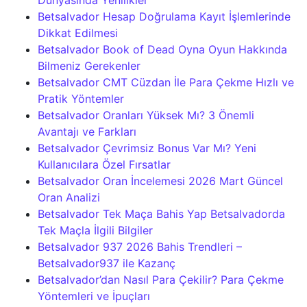
Dünyasında Yenilikler
Betsalvador Hesap Doğrulama Kayıt İşlemlerinde
Dikkat Edilmesi
Betsalvador Book of Dead Oyna Oyun Hakkında
Bilmeniz Gerekenler
Betsalvador CMT Cüzdan İle Para Çekme Hızlı ve
Pratik Yöntemler
Betsalvador Oranları Yüksek Mı? 3 Önemli
Avantajı ve Farkları
Betsalvador Çevrimsiz Bonus Var Mı? Yeni
Kullanıcılara Özel Fırsatlar
Betsalvador Oran İncelemesi 2026 Mart Güncel
Oran Analizi
Betsalvador Tek Maça Bahis Yap Betsalvadorda
Tek Maçla İlgili Bilgiler
Betsalvador 937 2026 Bahis Trendleri –
Betsalvador937 ile Kazanç
Betsalvador’dan Nasıl Para Çekilir? Para Çekme
Yöntemleri ve İpuçları