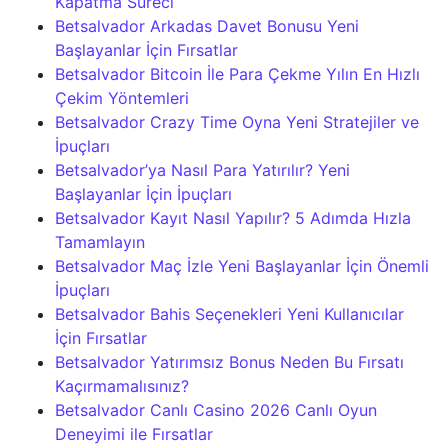
Kapatma Süreci
Betsalvador Arkadas Davet Bonusu Yeni
Başlayanlar İçin Fırsatlar
Betsalvador Bitcoin İle Para Çekme Yılın En Hızlı
Çekim Yöntemleri
Betsalvador Crazy Time Oyna Yeni Stratejiler ve
İpuçları
Betsalvador’ya Nasıl Para Yatırılır? Yeni
Başlayanlar İçin İpuçları
Betsalvador Kayıt Nasıl Yapılır? 5 Adımda Hızla
Tamamlayın
Betsalvador Maç İzle Yeni Başlayanlar İçin Önemli
İpuçları
Betsalvador Bahis Seçenekleri Yeni Kullanıcılar
İçin Fırsatlar
Betsalvador Yatırımsız Bonus Neden Bu Fırsatı
Kaçırmamalısınız?
Betsalvador Canlı Casino 2026 Canlı Oyun
Deneyimi ile Fırsatlar