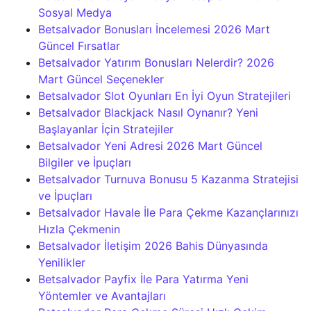
Sosyal Medya
Betsalvador Bonusları İncelemesi 2026 Mart
Güncel Fırsatlar
Betsalvador Yatırım Bonusları Nelerdir? 2026
Mart Güncel Seçenekler
Betsalvador Slot Oyunları En İyi Oyun Stratejileri
Betsalvador Blackjack Nasıl Oynanır? Yeni
Başlayanlar İçin Stratejiler
Betsalvador Yeni Adresi 2026 Mart Güncel
Bilgiler ve İpuçları
Betsalvador Turnuva Bonusu 5 Kazanma Stratejisi
ve İpuçları
Betsalvador Havale İle Para Çekme Kazançlarınızı
Hızla Çekmenin
Betsalvador İletişim 2026 Bahis Dünyasında
Yenilikler
Betsalvador Payfix İle Para Yatırma Yeni
Yöntemler ve Avantajları