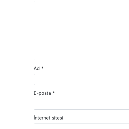
Ad
*
E-posta
*
İnternet sitesi