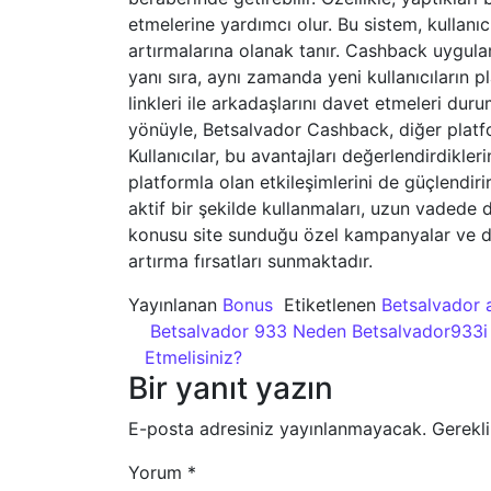
etmelerine yardımcı olur. Bu sistem, kullanı
artırmalarına olanak tanır. Cashback uygulam
yanı sıra, aynı zamanda yeni kullanıcıların pl
linkleri ile arkadaşlarını davet etmeleri d
yönüyle, Betsalvador Cashback, diğer platfo
Kullanıcılar, bu avantajları değerlendirdikl
platformla olan etkileşimlerini de güçlendiri
aktif bir şekilde kullanmaları, uzun vadede 
konusu site sunduğu özel kampanyalar ve dö
artırma fırsatları sunmaktadır.
Yayınlanan
Bonus
Etiketlenen
Betsalvador a
Yazı dolaşımı
Betsalvador 933 Neden Betsalvador933i 
Etmelisiniz?
Bir yanıt yazın
E-posta adresiniz yayınlanmayacak.
Gerekli
Yorum
*