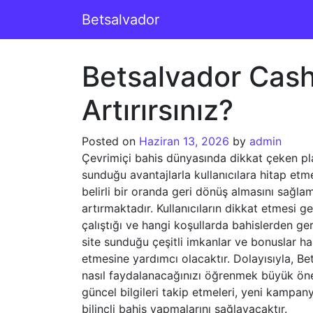
İçeriğe geç
Betsalvador
Ana gezinti
Betsalvador Cash
Artırırsınız?
Posted on
Haziran 13, 2026
by
admin
Çevrimiçi bahis dünyasında dikkat çeken pl
sunduğu avantajlarla kullanıcılara hitap etme
belirli bir oranda geri dönüş almasını sağl
artırmaktadır. Kullanıcıların dikkat etmesi 
çalıştığı ve hangi koşullarda bahislerden ge
site sunduğu çeşitli imkanlar ve bonuslar ha
etmesine yardımcı olacaktır. Dolayısıyla, B
nasıl faydalanacağınızı öğrenmek büyük önem 
güncel bilgileri takip etmeleri, yeni kampan
bilinçli bahis yapmalarını sağlayacaktır.