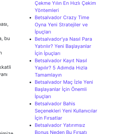
Çekme Yılın En Hızlı Çekim
Yöntemleri
Betsalvador Crazy Time
ası,
Oyna Yeni Stratejiler ve
İpuçları
a, bu
Betsalvador’ya Nasıl Para
Yatırılır? Yeni Başlayanlar
n
İçin İpuçları
Betsalvador Kayıt Nasıl
kkatli
Yapılır? 5 Adımda Hızla
yanı
Tamamlayın
Betsalvador Maç İzle Yeni
Başlayanlar İçin Önemli
İpuçları
Betsalvador Bahis
Seçenekleri Yeni Kullanıcılar
İçin Fırsatlar
Betsalvador Yatırımsız
Bonus Neden Bu Fırsatı
inimize