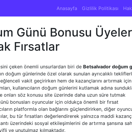
Anasayfa
Gizlilik Politikası
Hak
um Günü Bonusu Üyeler
k Fırsatlar
gisini çeken önemli unsurlardan biri de
Betsalvador doğum 
arın doğum günlerinde özel olarak sunulan ayrıcalıklı teklifler
eğlenceli vakit geçirirken hem de kazançlarını artırmak için
rmları, kullanıcıların doğum günlerini kutlamak adına sundukl
ve onları söz konusu site üzerinde daha uzun süre tutmak
nü bonusları oyuncular için oldukça önemli bir fırsat
cıların platformla olan bağlarını güçlendirirken, diğer oyuncu
ıcılar, bu tür fırsatları değerlendirerek yalnızca maddi kazanç
tı üzerindeki sosyal etkileşimlerini de artırma şansına sah
ifli ve unutulmaz kılmaktadır.