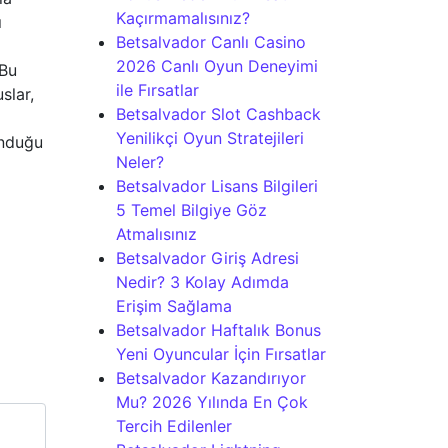
Kaçırmamalısınız?
ı
Betsalvador Canlı Casino
2026 Canlı Oyun Deneyimi
 Bu
ile Fırsatlar
slar,
Betsalvador Slot Cashback
Yenilikçi Oyun Stratejileri
unduğu
Neler?
Betsalvador Lisans Bilgileri
5 Temel Bilgiye Göz
Atmalısınız
Betsalvador Giriş Adresi
Nedir? 3 Kolay Adımda
Erişim Sağlama
Betsalvador Haftalık Bonus
Yeni Oyuncular İçin Fırsatlar
Betsalvador Kazandırıyor
Mu? 2026 Yılında En Çok
Tercih Edilenler