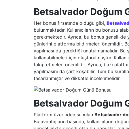
Betsalvador Doğum G
Her bonus fırsatında olduğu gibi,
Betsalva
bulunmaktadır. Kullanıcıların bu bonusu alabi
gerekmektedir. Ayrıca, bu bonus genellikle 
günlerini platforma bildirmeleri önemlidir. Bo
yapılması da gerektiği unutulmamalıdır. Bu ş
kullanabilmeleri için oluşturulmuştur. Kullan
takip etmeleri önemlidir. Ayrıca, bazı platfor
yapılmasını da şart koşabilir. Tüm bu kuralla
tasarlanmıştır ve dikkatle incelenmelidir.
Betsalvador Doğum G
Platform üzerinden sunulan
Betsalvador d
Bu avantajların başında, kullanıcıların doğu
güncel linkte geçerli olan bu bonuslar, oyu