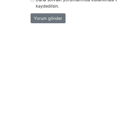
kaydedilsin.