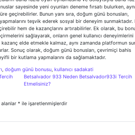
onuslar sayesinde yeni oyunları deneme fırsatı bulurken, ayn
e geçirebilirler. Bunun yanı sıra, doğum günü bonusları,
ma yapmalarını teşvik ederek sosyal bir deneyim sunmaktadır.
ebilir hem de kazançlarını artırabilirler. Ek olarak, bu bonu
çirmelerini sağlayarak, onların genel kullanıcı deneyimlerini
ece kazanç elde etmekle kalmaz, aynı zamanda platformun s
urlar. Sonuç olarak, doğum günü bonusları, çevrimiçi bahis
keyifli bir kutlama yapmalarını da sağlamaktadır.
rı
,
doğum günü bonusu
,
kullanıcı sadakati
Tercih
Betsalvador 933 Neden Betsalvador933i Tercih
Etmelisiniz?
 alanlar
*
ile işaretlenmişlerdir