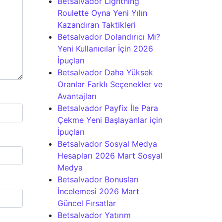
Betsalvador Lightning
Roulette Oyna Yeni Yılın
Kazandıran Taktikleri
Betsalvador Dolandırıcı Mı?
Yeni Kullanıcılar İçin 2026
İpuçları
Betsalvador Daha Yüksek
Oranlar Farklı Seçenekler ve
Avantajları
Betsalvador Payfix İle Para
Çekme Yeni Başlayanlar için
İpuçları
Betsalvador Sosyal Medya
Hesapları 2026 Mart Sosyal
Medya
Betsalvador Bonusları
İncelemesi 2026 Mart
Güncel Fırsatlar
Betsalvador Yatırım