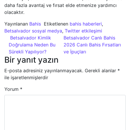
daha fazla avantaj ve fırsat elde etmenize yardımcı
olacaktır.
Yayınlanan
Bahis
Etiketlenen
bahis haberleri
,
Betsalvador sosyal medya
,
Twitter etkileşimi
Yazı dolaşımı
Betsalvador Kimlik
Betsalvador Canlı Bahis
Doğrulama Neden Bu
2026 Canlı Bahis Fırsatları
Sürekli Yapılıyor?
ve İpuçları
Bir yanıt yazın
E-posta adresiniz yayınlanmayacak.
Gerekli alanlar
*
ile işaretlenmişlerdir
Yorum
*