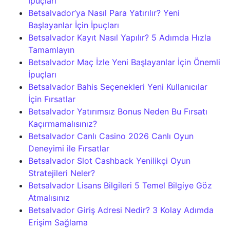
İpuçları
Betsalvador’ya Nasıl Para Yatırılır? Yeni
Başlayanlar İçin İpuçları
Betsalvador Kayıt Nasıl Yapılır? 5 Adımda Hızla
Tamamlayın
Betsalvador Maç İzle Yeni Başlayanlar İçin Önemli
İpuçları
Betsalvador Bahis Seçenekleri Yeni Kullanıcılar
İçin Fırsatlar
Betsalvador Yatırımsız Bonus Neden Bu Fırsatı
Kaçırmamalısınız?
Betsalvador Canlı Casino 2026 Canlı Oyun
Deneyimi ile Fırsatlar
Betsalvador Slot Cashback Yenilikçi Oyun
Stratejileri Neler?
Betsalvador Lisans Bilgileri 5 Temel Bilgiye Göz
Atmalısınız
Betsalvador Giriş Adresi Nedir? 3 Kolay Adımda
Erişim Sağlama