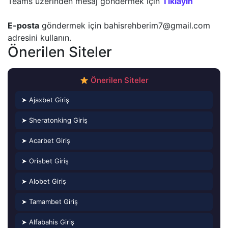
Teams üzerinden mesaj göndermek için
Tıklayın
E-posta
göndermek için
bahisrehberim7@gmail.com
adresini kullanın.
Önerilen Siteler
Önerilen Siteler
➤ Ajaxbet Giriş
➤ Sheratonking Giriş
➤ Acarbet Giriş
➤ Orisbet Giriş
➤ Alobet Giriş
➤ Tamambet Giriş
➤ Alfabahis Giriş