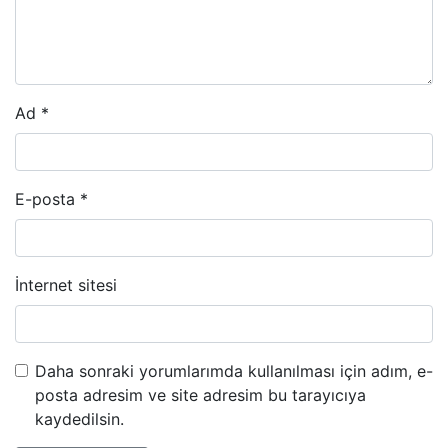
Ad
*
E-posta
*
İnternet sitesi
Daha sonraki yorumlarımda kullanılması için adım, e-
posta adresim ve site adresim bu tarayıcıya
kaydedilsin.