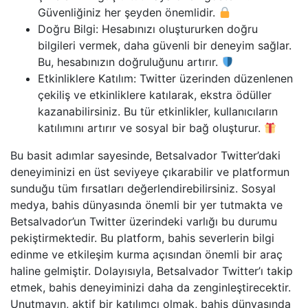
Güvenliğiniz her şeyden önemlidir.
Doğru Bilgi: Hesabınızı oluştururken doğru
bilgileri vermek, daha güvenli bir deneyim sağlar.
Bu, hesabınızın doğruluğunu artırır.
Etkinliklere Katılım: Twitter üzerinden düzenlenen
çekiliş ve etkinliklere katılarak, ekstra ödüller
kazanabilirsiniz. Bu tür etkinlikler, kullanıcıların
katılımını artırır ve sosyal bir bağ oluşturur.
Bu basit adımlar sayesinde, Betsalvador Twitter’daki
deneyiminizi en üst seviyeye çıkarabilir ve platformun
sunduğu tüm fırsatları değerlendirebilirsiniz. Sosyal
medya, bahis dünyasında önemli bir yer tutmakta ve
Betsalvador’un Twitter üzerindeki varlığı bu durumu
pekiştirmektedir. Bu platform, bahis severlerin bilgi
edinme ve etkileşim kurma açısından önemli bir araç
haline gelmiştir. Dolayısıyla, Betsalvador Twitter’ı takip
etmek, bahis deneyiminizi daha da zenginleştirecektir.
Unutmayın, aktif bir katılımcı olmak, bahis dünyasında