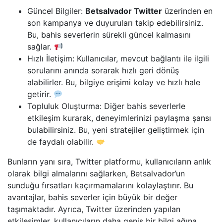
Güncel Bilgiler:
Betsalvador Twitter
üzerinden en
son kampanya ve duyuruları takip edebilirsiniz.
Bu, bahis severlerin sürekli güncel kalmasını
sağlar.
Hızlı İletişim: Kullanıcılar, mevcut bağlantı ile ilgili
sorularını anında sorarak hızlı geri dönüş
alabilirler. Bu, bilgiye erişimi kolay ve hızlı hale
getirir.
Topluluk Oluşturma: Diğer bahis severlerle
etkileşim kurarak, deneyimlerinizi paylaşma şansı
bulabilirsiniz. Bu, yeni stratejiler geliştirmek için
de faydalı olabilir.
Bunların yanı sıra, Twitter platformu, kullanıcıların anlık
olarak bilgi almalarını sağlarken, Betsalvador’un
sunduğu fırsatları kaçırmamalarını kolaylaştırır. Bu
avantajlar, bahis severler için büyük bir değer
taşımaktadır. Ayrıca, Twitter üzerinden yapılan
etkileşimler, kullanıcıların daha geniş bir bilgi ağına