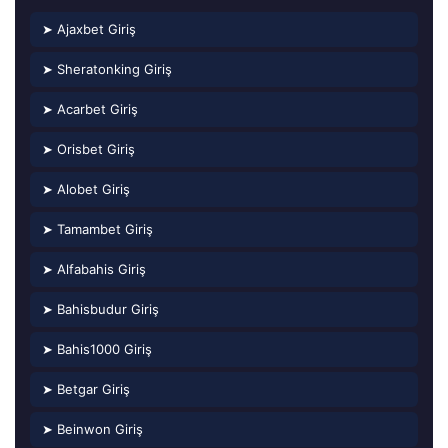
➤ Ajaxbet Giriş
➤ Sheratonking Giriş
➤ Acarbet Giriş
➤ Orisbet Giriş
➤ Alobet Giriş
➤ Tamambet Giriş
➤ Alfabahis Giriş
➤ Bahisbudur Giriş
➤ Bahis1000 Giriş
➤ Betgar Giriş
➤ Beinwon Giriş