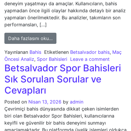
deneyim yaşatmayı da amaçlar. Kullanıcıların, bahis
yapmadan önce ilgili olaylar hakkında detaylı bir analiz
yapmaları önerilmektedir. Bu analizler, takımların son
performansları, […]
from Betsalvador Maç Öncesi Bahis 
Daha fazlasını oku…
Yayınlanan
Bahis
Etiketlenen
Betsalvador bahis
,
Maç
on Betsal
Öncesi Analiz
,
Spor Bahisleri
Leave a comment
Betsalvador Spor Bahisleri
Sık Sorulan Sorular ve
Cevapları
Posted on
Nisan 13, 2026
by
admin
Çevrimiçi bahis dünyasında dikkat çeken isimlerden
biri olan Betsalvador Spor Bahisleri, kullanıcılarına
keyifli ve güvenilir bir bahis deneyimi sunmayı
amaçlamaktadır. Bu platformda üyelik işlemleri oldukça