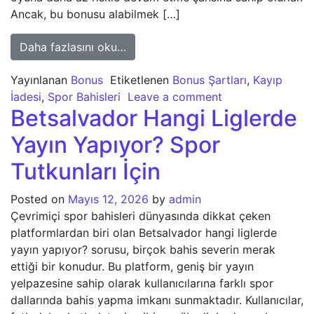
Ancak, bu bonusu alabilmek […]
from Betsalvador Spor Bahisleri Kay
Daha fazlasını oku…
Yayınlanan
Bonus
Etiketlenen
Bonus Şartları
,
Kayıp
on Betsalvador Sp
İadesi
,
Spor Bahisleri
Leave a comment
Betsalvador Hangi Liglerde
Yayın Yapıyor? Spor
Tutkunları İçin
Posted on
Mayıs 12, 2026
by
admin
Çevrimiçi spor bahisleri dünyasında dikkat çeken
platformlardan biri olan Betsalvador hangi liglerde
yayın yapıyor? sorusu, birçok bahis severin merak
ettiği bir konudur. Bu platform, geniş bir yayın
yelpazesine sahip olarak kullanıcılarına farklı spor
dallarında bahis yapma imkanı sunmaktadır. Kullanıcılar,