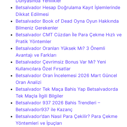
Dünyasında Yenilikler
Betsalvador Hesap Doğrulama Kayıt İşlemlerinde
Dikkat Edilmesi
Betsalvador Book of Dead Oyna Oyun Hakkında
Bilmeniz Gerekenler
Betsalvador CMT Cüzdan İle Para Çekme Hızlı ve
Pratik Yöntemler
Betsalvador Oranları Yüksek Mı? 3 Önemli
Avantajı ve Farkları
Betsalvador Çevrimsiz Bonus Var Mı? Yeni
Kullanıcılara Özel Fırsatlar
Betsalvador Oran İncelemesi 2026 Mart Güncel
Oran Analizi
Betsalvador Tek Maça Bahis Yap Betsalvadorda
Tek Maçla İlgili Bilgiler
Betsalvador 937 2026 Bahis Trendleri –
Betsalvador937 ile Kazanç
Betsalvador’dan Nasıl Para Çekilir? Para Çekme
Yöntemleri ve İpuçları