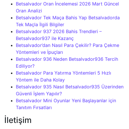
Betsalvador Oran İncelemesi 2026 Mart Güncel
Oran Analizi
Betsalvador Tek Maça Bahis Yap Betsalvadorda
Tek Maçla İlgili Bilgiler
Betsalvador 937 2026 Bahis Trendleri –
Betsalvador937 ile Kazanç
Betsalvador’dan Nasıl Para Çekilir? Para Çekme
Yöntemleri ve İpuçları
Betsalvador 936 Neden Betsalvador936 Tercih
Ediliyor?
Betsalvador Para Yatırma Yöntemleri 5 Hızlı
Yöntem ile Daha Kolay
Betsalvador 935 Nasıl Betsalvador935 Üzerinden
Güvenli İşlem Yapılır?
Betsalvador Mini Oyunlar Yeni Başlayanlar için
Tanıtım Fırsatları
İletişim