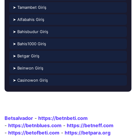
➤ Tamambet Giriş
➤ Alfabahis Giriş
➤ Bahisbudur Giriş
➤ Bahis1000 Giriş
➤ Betgar Giriş
➤ Beinwon Giriş
➤ Casinowon Giriş
Betsalvador
-
https://betnbeti.com
-
https://betnblues.com
-
https://betneff.com
-
https://betofbeti.com
-
https://betpara.org