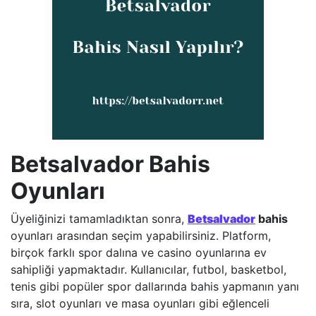
Betsalvador Bahis
Oyunları
Üyeliğinizi tamamladıktan sonra,
Betsalvador
bahis
oyunları arasından seçim yapabilirsiniz. Platform,
birçok farklı spor dalına ve casino oyunlarına ev
sahipliği yapmaktadır. Kullanıcılar, futbol, basketbol,
tenis gibi popüler spor dallarında bahis yapmanın yanı
sıra, slot oyunları ve masa oyunları gibi eğlenceli