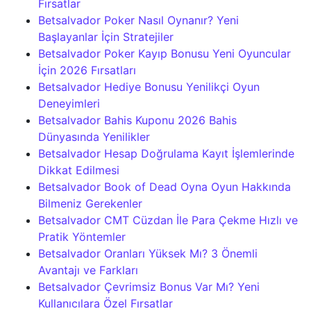
Fırsatlar
Betsalvador Poker Nasıl Oynanır? Yeni
Başlayanlar İçin Stratejiler
Betsalvador Poker Kayıp Bonusu Yeni Oyuncular
İçin 2026 Fırsatları
Betsalvador Hediye Bonusu Yenilikçi Oyun
Deneyimleri
Betsalvador Bahis Kuponu 2026 Bahis
Dünyasında Yenilikler
Betsalvador Hesap Doğrulama Kayıt İşlemlerinde
Dikkat Edilmesi
Betsalvador Book of Dead Oyna Oyun Hakkında
Bilmeniz Gerekenler
Betsalvador CMT Cüzdan İle Para Çekme Hızlı ve
Pratik Yöntemler
Betsalvador Oranları Yüksek Mı? 3 Önemli
Avantajı ve Farkları
Betsalvador Çevrimsiz Bonus Var Mı? Yeni
Kullanıcılara Özel Fırsatlar