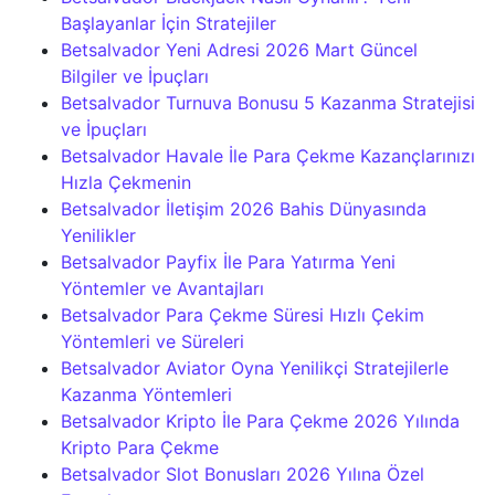
Başlayanlar İçin Stratejiler
Betsalvador Yeni Adresi 2026 Mart Güncel
Bilgiler ve İpuçları
Betsalvador Turnuva Bonusu 5 Kazanma Stratejisi
ve İpuçları
Betsalvador Havale İle Para Çekme Kazançlarınızı
Hızla Çekmenin
Betsalvador İletişim 2026 Bahis Dünyasında
Yenilikler
Betsalvador Payfix İle Para Yatırma Yeni
Yöntemler ve Avantajları
Betsalvador Para Çekme Süresi Hızlı Çekim
Yöntemleri ve Süreleri
Betsalvador Aviator Oyna Yenilikçi Stratejilerle
Kazanma Yöntemleri
Betsalvador Kripto İle Para Çekme 2026 Yılında
Kripto Para Çekme
Betsalvador Slot Bonusları 2026 Yılına Özel