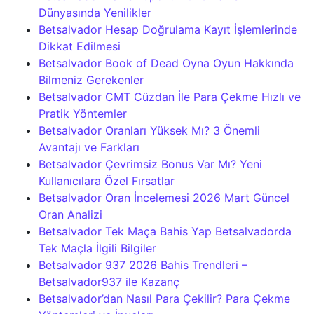
Dünyasında Yenilikler
Betsalvador Hesap Doğrulama Kayıt İşlemlerinde
Dikkat Edilmesi
Betsalvador Book of Dead Oyna Oyun Hakkında
Bilmeniz Gerekenler
Betsalvador CMT Cüzdan İle Para Çekme Hızlı ve
Pratik Yöntemler
Betsalvador Oranları Yüksek Mı? 3 Önemli
Avantajı ve Farkları
Betsalvador Çevrimsiz Bonus Var Mı? Yeni
Kullanıcılara Özel Fırsatlar
Betsalvador Oran İncelemesi 2026 Mart Güncel
Oran Analizi
Betsalvador Tek Maça Bahis Yap Betsalvadorda
Tek Maçla İlgili Bilgiler
Betsalvador 937 2026 Bahis Trendleri –
Betsalvador937 ile Kazanç
Betsalvador’dan Nasıl Para Çekilir? Para Çekme