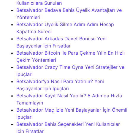
Kullanıcılara Sunulan
Betsalvador Bedava Bahis Üyelik Avantajları ve
Yöntemleri
Betsalvador Üyelik Silme Adım Adım Hesap
Kapatma Süreci
Betsalvador Arkadas Davet Bonusu Yeni
Başlayanlar İçin Fırsatlar
Betsalvador Bitcoin İle Para Çekme Yılın En Hızlı
Çekim Yöntemleri
Betsalvador Crazy Time Oyna Yeni Stratejiler ve
İpuçları
Betsalvador’ya Nasıl Para Yatırılır? Yeni
Başlayanlar İçin İpuçları
Betsalvador Kayıt Nasıl Yapılır? 5 Adımda Hızla
Tamamlayın
Betsalvador Maç İzle Yeni Başlayanlar İçin Önemli
İpuçları
Betsalvador Bahis Seçenekleri Yeni Kullanıcılar
İçin Fırsatlar