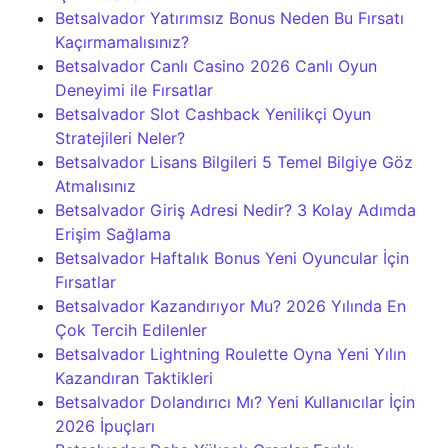
Betsalvador Yatırımsız Bonus Neden Bu Fırsatı
Kaçırmamalısınız?
Betsalvador Canlı Casino 2026 Canlı Oyun
Deneyimi ile Fırsatlar
Betsalvador Slot Cashback Yenilikçi Oyun
Stratejileri Neler?
Betsalvador Lisans Bilgileri 5 Temel Bilgiye Göz
Atmalısınız
Betsalvador Giriş Adresi Nedir? 3 Kolay Adımda
Erişim Sağlama
Betsalvador Haftalık Bonus Yeni Oyuncular İçin
Fırsatlar
Betsalvador Kazandırıyor Mu? 2026 Yılında En
Çok Tercih Edilenler
Betsalvador Lightning Roulette Oyna Yeni Yılın
Kazandıran Taktikleri
Betsalvador Dolandırıcı Mı? Yeni Kullanıcılar İçin
2026 İpuçları