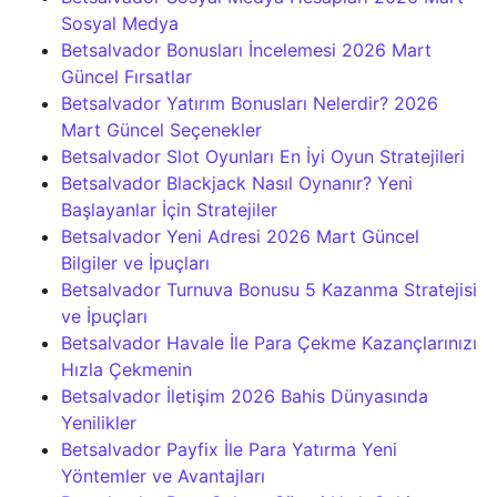
Sosyal Medya
Betsalvador Bonusları İncelemesi 2026 Mart
Güncel Fırsatlar
Betsalvador Yatırım Bonusları Nelerdir? 2026
Mart Güncel Seçenekler
Betsalvador Slot Oyunları En İyi Oyun Stratejileri
Betsalvador Blackjack Nasıl Oynanır? Yeni
Başlayanlar İçin Stratejiler
Betsalvador Yeni Adresi 2026 Mart Güncel
Bilgiler ve İpuçları
Betsalvador Turnuva Bonusu 5 Kazanma Stratejisi
ve İpuçları
Betsalvador Havale İle Para Çekme Kazançlarınızı
Hızla Çekmenin
Betsalvador İletişim 2026 Bahis Dünyasında
Yenilikler
Betsalvador Payfix İle Para Yatırma Yeni
Yöntemler ve Avantajları