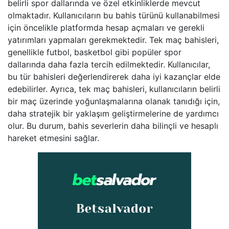
belirli spor dallarında ve özel etkinliklerde mevcut
olmaktadır. Kullanıcıların bu bahis türünü kullanabilmesi
için öncelikle platformda hesap açmaları ve gerekli
yatırımları yapmaları gerekmektedir. Tek maç bahisleri,
genellikle futbol, basketbol gibi popüler spor
dallarında daha fazla tercih edilmektedir. Kullanıcılar,
bu tür bahisleri değerlendirerek daha iyi kazançlar elde
edebilirler. Ayrıca, tek maç bahisleri, kullanıcıların belirli
bir maç üzerinde yoğunlaşmalarına olanak tanıdığı için,
daha stratejik bir yaklaşım geliştirmelerine de yardımcı
olur. Bu durum, bahis severlerin daha bilinçli ve hesaplı
hareket etmesini sağlar.