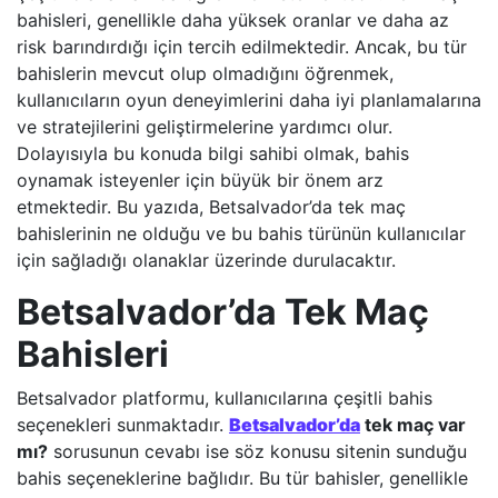
bahisleri, genellikle daha yüksek oranlar ve daha az
risk barındırdığı için tercih edilmektedir. Ancak, bu tür
bahislerin mevcut olup olmadığını öğrenmek,
kullanıcıların oyun deneyimlerini daha iyi planlamalarına
ve stratejilerini geliştirmelerine yardımcı olur.
Dolayısıyla bu konuda bilgi sahibi olmak, bahis
oynamak isteyenler için büyük bir önem arz
etmektedir. Bu yazıda, Betsalvador’da tek maç
bahislerinin ne olduğu ve bu bahis türünün kullanıcılar
için sağladığı olanaklar üzerinde durulacaktır.
Betsalvador’da Tek Maç
Bahisleri
Betsalvador platformu, kullanıcılarına çeşitli bahis
seçenekleri sunmaktadır.
Betsalvador’da
tek maç var
mı?
sorusunun cevabı ise söz konusu sitenin sunduğu
bahis seçeneklerine bağlıdır. Bu tür bahisler, genellikle