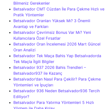
Bilmeniz Gerekenler
Betsalvador CMT Cüzdan İle Para Çekme Hızlı ve
Pratik Yöntemler
Betsalvador Oranları Yüksek Mı? 3 Önemli
Avantajı ve Farkları
Betsalvador Çevrimsiz Bonus Var Mı? Yeni
Kullanıcılara Özel Fırsatlar
Betsalvador Oran İncelemesi 2026 Mart Güncel
Oran Analizi
Betsalvador Tek Maça Bahis Yap Betsalvadorda
Tek Maçla İlgili Bilgiler
Betsalvador 937 2026 Bahis Trendleri –
Betsalvador937 ile Kazanç
Betsalvador’dan Nasıl Para Çekilir? Para Çekme
Yöntemleri ve İpuçları
Betsalvador 936 Neden Betsalvador936 Tercih
Ediliyor?
Betsalvador Para Yatırma Yöntemleri 5 Hızlı
Yöntem ile Daha Kolay