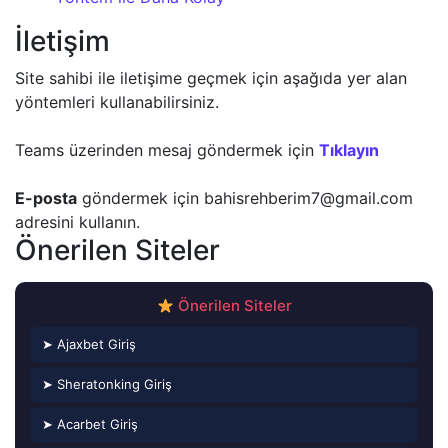
İletişim
Site sahibi ile iletişime geçmek için aşağıda yer alan
yöntemleri kullanabilirsiniz.
Teams üzerinden mesaj göndermek için
Tıklayın
E-posta
göndermek için
bahisrehberim7@gmail.com
adresini kullanın.
Önerilen Siteler
Önerilen Siteler
➤ Ajaxbet Giriş
➤ Sheratonking Giriş
➤ Acarbet Giriş