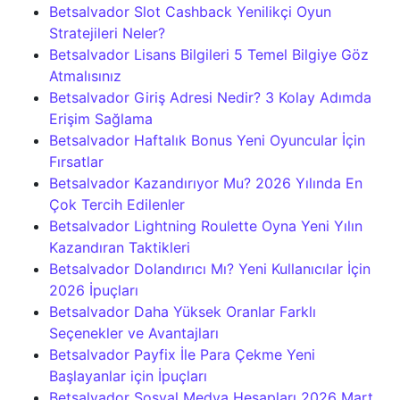
Betsalvador Slot Cashback Yenilikçi Oyun
Stratejileri Neler?
Betsalvador Lisans Bilgileri 5 Temel Bilgiye Göz
Atmalısınız
Betsalvador Giriş Adresi Nedir? 3 Kolay Adımda
Erişim Sağlama
Betsalvador Haftalık Bonus Yeni Oyuncular İçin
Fırsatlar
Betsalvador Kazandırıyor Mu? 2026 Yılında En
Çok Tercih Edilenler
Betsalvador Lightning Roulette Oyna Yeni Yılın
Kazandıran Taktikleri
Betsalvador Dolandırıcı Mı? Yeni Kullanıcılar İçin
2026 İpuçları
Betsalvador Daha Yüksek Oranlar Farklı
Seçenekler ve Avantajları
Betsalvador Payfix İle Para Çekme Yeni
Başlayanlar için İpuçları
Betsalvador Sosyal Medya Hesapları 2026 Mart