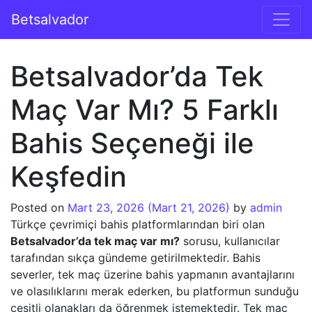
İçeriğe geç
Betsalvador
Ana gezinti
Betsalvador’da Tek
Maç Var Mı? 5 Farklı
Bahis Seçeneği ile
Keşfedin
Posted on
Mart 23, 2026
(Mart 21, 2026)
by
admin
Türkçe çevrimiçi bahis platformlarından biri olan
Betsalvador’da tek maç var mı?
sorusu, kullanıcılar
tarafından sıkça gündeme getirilmektedir. Bahis
severler, tek maç üzerine bahis yapmanın avantajlarını
ve olasılıklarını merak ederken, bu platformun sunduğu
çeşitli olanakları da öğrenmek istemektedir. Tek maç