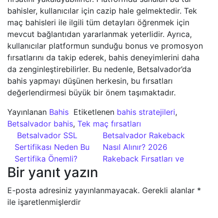
bahisler, kullanıcılar için cazip hale gelmektedir. Tek
maç bahisleri ile ilgili tüm detayları öğrenmek için
mevcut bağlantıdan yararlanmak yeterlidir. Ayrıca,
kullanıcılar platformun sunduğu bonus ve promosyon
fırsatlarını da takip ederek, bahis deneyimlerini daha
da zenginleştirebilirler. Bu nedenle, Betsalvador’da
bahis yapmayı düşünen herkesin, bu fırsatları
değerlendirmesi büyük bir önem taşımaktadır.
Yayınlanan
Bahis
Etiketlenen
bahis stratejileri
,
Betsalvador bahis
,
Tek maç fırsatları
Yazı dolaşımı
Betsalvador SSL
Betsalvador Rakeback
Sertifikası Neden Bu
Nasıl Alınır? 2026
Sertifika Önemli?
Rakeback Fırsatları ve
Bir yanıt yazın
E-posta adresiniz yayınlanmayacak.
Gerekli alanlar
*
ile işaretlenmişlerdir