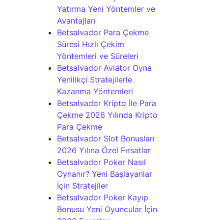
Yatırma Yeni Yöntemler ve
Avantajları
Betsalvador Para Çekme
Süresi Hızlı Çekim
Yöntemleri ve Süreleri
Betsalvador Aviator Oyna
Yenilikçi Stratejilerle
Kazanma Yöntemleri
Betsalvador Kripto İle Para
Çekme 2026 Yılında Kripto
Para Çekme
Betsalvador Slot Bonusları
2026 Yılına Özel Fırsatlar
Betsalvador Poker Nasıl
Oynanır? Yeni Başlayanlar
İçin Stratejiler
Betsalvador Poker Kayıp
Bonusu Yeni Oyuncular İçin