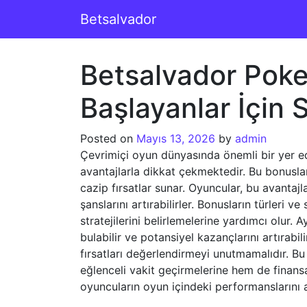
İçeriğe geç
Betsalvador
Ana gezinti
Betsalvador Poke
Başlayanlar İçin S
Posted on
Mayıs 13, 2026
by
admin
Çevrimiçi oyun dünyasında önemli bir yer 
avantajlarla dikkat çekmektedir. Bu bonusla
cazip fırsatlar sunar. Oyuncular, bu avantaj
şanslarını artırabilirler. Bonusların türleri v
stratejilerini belirlemelerine yardımcı olur
bulabilir ve potansiyel kazançlarını artırabi
fırsatları değerlendirmeyi unutmamalıdır. 
eğlenceli vakit geçirmelerine hem de finansa
oyuncuların oyun içindeki performanslarını a