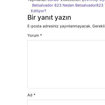
Yazı dolaşımı
Betsalvador 823 Neden Betsalvador823 
Ediliyor?
Bir yanıt yazın
E-posta adresiniz yayınlanmayacak.
Gerekli
Yorum
*
Ad
*