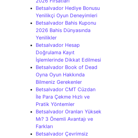
2026 Fırsatları
Betsalvador Hediye Bonusu
Yenilikçi Oyun Deneyimleri
Betsalvador Bahis Kuponu
2026 Bahis Dünyasında
Yenilikler
Betsalvador Hesap
Doğrulama Kayıt
İşlemlerinde Dikkat Edilmesi
Betsalvador Book of Dead
Oyna Oyun Hakkında
Bilmeniz Gerekenler
Betsalvador CMT Cüzdan
İle Para Çekme Hızlı ve
Pratik Yöntemler
Betsalvador Oranları Yüksek
Mı? 3 Önemli Avantajı ve
Farkları
Betsalvador Çevrimsiz