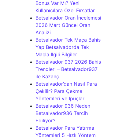
Bonus Var Mı? Yeni
Kullanıcılara Özel Fırsatlar
Betsalvador Oran İncelemesi
2026 Mart Güncel Oran
Analizi
Betsalvador Tek Maça Bahis
Yap Betsalvadorda Tek
Maçla İlgili Bilgiler
Betsalvador 937 2026 Bahis
Trendleri – Betsalvador937
ile Kazanç
Betsalvador’dan Nasıl Para
Çekilir? Para Çekme
Yöntemleri ve İpuçları
Betsalvador 936 Neden
Betsalvador936 Tercih
Ediliyor?
Betsalvador Para Yatırma
Yöntemleri 5 Hızlı Yöntem