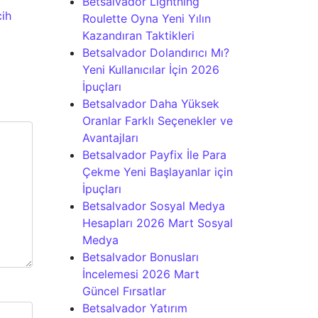
Betsalvador Lightning
cih
Roulette Oyna Yeni Yılın
Kazandıran Taktikleri
Betsalvador Dolandırıcı Mı?
Yeni Kullanıcılar İçin 2026
İpuçları
Betsalvador Daha Yüksek
Oranlar Farklı Seçenekler ve
Avantajları
Betsalvador Payfix İle Para
Çekme Yeni Başlayanlar için
İpuçları
Betsalvador Sosyal Medya
Hesapları 2026 Mart Sosyal
Medya
Betsalvador Bonusları
İncelemesi 2026 Mart
Güncel Fırsatlar
Betsalvador Yatırım