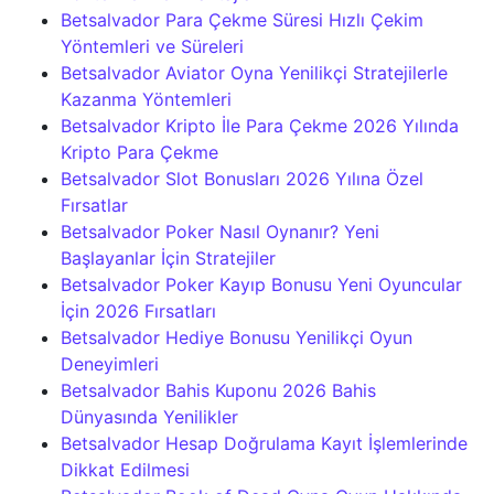
Betsalvador Para Çekme Süresi Hızlı Çekim
Yöntemleri ve Süreleri
Betsalvador Aviator Oyna Yenilikçi Stratejilerle
Kazanma Yöntemleri
Betsalvador Kripto İle Para Çekme 2026 Yılında
Kripto Para Çekme
Betsalvador Slot Bonusları 2026 Yılına Özel
Fırsatlar
Betsalvador Poker Nasıl Oynanır? Yeni
Başlayanlar İçin Stratejiler
Betsalvador Poker Kayıp Bonusu Yeni Oyuncular
İçin 2026 Fırsatları
Betsalvador Hediye Bonusu Yenilikçi Oyun
Deneyimleri
Betsalvador Bahis Kuponu 2026 Bahis
Dünyasında Yenilikler
Betsalvador Hesap Doğrulama Kayıt İşlemlerinde
Dikkat Edilmesi