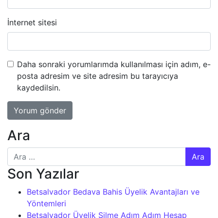
İnternet sitesi
Daha sonraki yorumlarımda kullanılması için adım, e-
posta adresim ve site adresim bu tarayıcıya
kaydedilsin.
Ara
Arama:
Son Yazılar
Betsalvador Bedava Bahis Üyelik Avantajları ve
Yöntemleri
Betsalvador Üyelik Silme Adım Adım Hesap