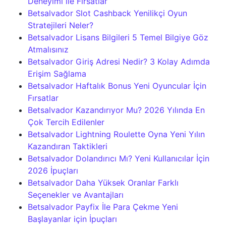
Deneyimi ile Fırsatlar
Betsalvador Slot Cashback Yenilikçi Oyun
Stratejileri Neler?
Betsalvador Lisans Bilgileri 5 Temel Bilgiye Göz
Atmalısınız
Betsalvador Giriş Adresi Nedir? 3 Kolay Adımda
Erişim Sağlama
Betsalvador Haftalık Bonus Yeni Oyuncular İçin
Fırsatlar
Betsalvador Kazandırıyor Mu? 2026 Yılında En
Çok Tercih Edilenler
Betsalvador Lightning Roulette Oyna Yeni Yılın
Kazandıran Taktikleri
Betsalvador Dolandırıcı Mı? Yeni Kullanıcılar İçin
2026 İpuçları
Betsalvador Daha Yüksek Oranlar Farklı
Seçenekler ve Avantajları
Betsalvador Payfix İle Para Çekme Yeni
Başlayanlar için İpuçları