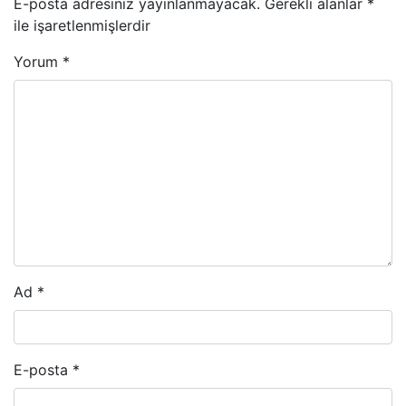
E-posta adresiniz yayınlanmayacak.
Gerekli alanlar
*
ile işaretlenmişlerdir
Yorum
*
Ad
*
E-posta
*