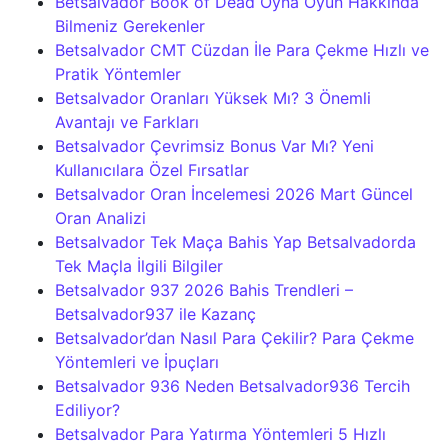
Betsalvador Book of Dead Oyna Oyun Hakkında
Bilmeniz Gerekenler
Betsalvador CMT Cüzdan İle Para Çekme Hızlı ve
Pratik Yöntemler
Betsalvador Oranları Yüksek Mı? 3 Önemli
Avantajı ve Farkları
Betsalvador Çevrimsiz Bonus Var Mı? Yeni
Kullanıcılara Özel Fırsatlar
Betsalvador Oran İncelemesi 2026 Mart Güncel
Oran Analizi
Betsalvador Tek Maça Bahis Yap Betsalvadorda
Tek Maçla İlgili Bilgiler
Betsalvador 937 2026 Bahis Trendleri –
Betsalvador937 ile Kazanç
Betsalvador’dan Nasıl Para Çekilir? Para Çekme
Yöntemleri ve İpuçları
Betsalvador 936 Neden Betsalvador936 Tercih
Ediliyor?
Betsalvador Para Yatırma Yöntemleri 5 Hızlı