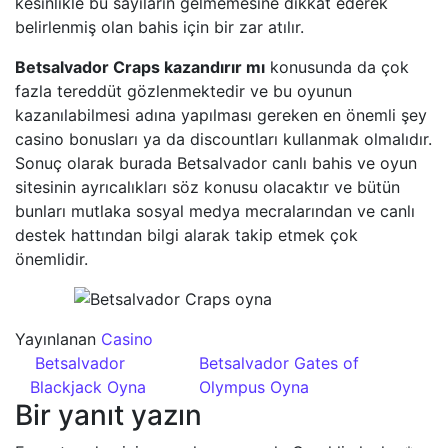
kesinlikle bu sayıların gelmemesine dikkat ederek
belirlenmiş olan bahis için bir zar atılır.
Betsalvador Craps kazandırır mı
konusunda da çok
fazla tereddüt gözlenmektedir ve bu oyunun
kazanılabilmesi adına yapılması gereken en önemli şey
casino bonusları ya da discountları kullanmak olmalıdır.
Sonuç olarak burada Betsalvador canlı bahis ve oyun
sitesinin ayrıcalıkları söz konusu olacaktır ve bütün
bunları mutlaka sosyal medya mecralarından ve canlı
destek hattından bilgi alarak takip etmek çok
önemlidir.
Yayınlanan
Casino
Yazı dolaşımı
Betsalvador
Betsalvador Gates of
Blackjack Oyna
Olympus Oyna
Bir yanıt yazın