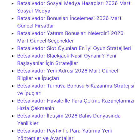
Betsalvador Sosyal Medya Hesapları 2026 Mart
Sosyal Medya
Betsalvador Bonusları İncelemesi 2026 Mart
Güncel Fırsatlar
Betsalvador Yatırım Bonusları Nelerdir? 2026
Mart Güncel Seçenekler
Betsalvador Slot Oyunları En İyi Oyun Stratejileri
Betsalvador Blackjack Nasıl Oynanır? Yeni
Başlayanlar İçin Stratejiler
Betsalvador Yeni Adresi 2026 Mart Güncel
Bilgiler ve İpuçları
Betsalvador Turnuva Bonusu 5 Kazanma Stratejisi
ve İpuçları
Betsalvador Havale İle Para Çekme Kazançlarınızı
Hızla Çekmenin
Betsalvador İletişim 2026 Bahis Dünyasında
Yenilikler
Betsalvador Payfix İle Para Yatırma Yeni
Yöntemler ve Avantajları