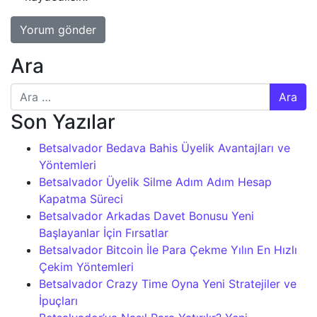
Ara
Arama:
Son Yazılar
Betsalvador Bedava Bahis Üyelik Avantajları ve
Yöntemleri
Betsalvador Üyelik Silme Adım Adım Hesap
Kapatma Süreci
Betsalvador Arkadas Davet Bonusu Yeni
Başlayanlar İçin Fırsatlar
Betsalvador Bitcoin İle Para Çekme Yılın En Hızlı
Çekim Yöntemleri
Betsalvador Crazy Time Oyna Yeni Stratejiler ve
İpuçları