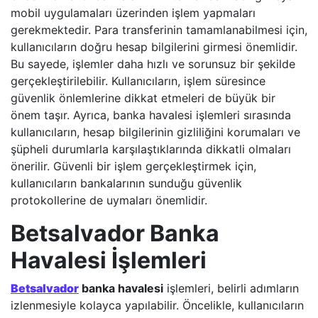
mobil uygulamaları üzerinden işlem yapmaları
gerekmektedir. Para transferinin tamamlanabilmesi için,
kullanıcıların doğru hesap bilgilerini girmesi önemlidir.
Bu sayede, işlemler daha hızlı ve sorunsuz bir şekilde
gerçekleştirilebilir. Kullanıcıların, işlem süresince
güvenlik önlemlerine dikkat etmeleri de büyük bir
önem taşır. Ayrıca, banka havalesi işlemleri sırasında
kullanıcıların, hesap bilgilerinin gizliliğini korumaları ve
şüpheli durumlarla karşılaştıklarında dikkatli olmaları
önerilir. Güvenli bir işlem gerçekleştirmek için,
kullanıcıların bankalarının sunduğu güvenlik
protokollerine de uymaları önemlidir.
Betsalvador Banka
Havalesi İşlemleri
Betsalvador
banka havalesi
işlemleri, belirli adımların
izlenmesiyle kolayca yapılabilir. Öncelikle, kullanıcıların