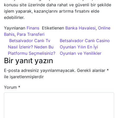
konusu site üzerinde daha rahat ve güvenli bir şekilde
işlem yaparak, kazançlarını artırma fırsatını elde
edebilirler.
Yayınlanan
Finans
Etiketlenen
Banka Havalesi
,
Online
Bahis
,
Para Transferi
Yazı dolaşımı
Betsalvador Canlı Tv
Betsalvador Canlı Casino
Nasıl İzlenir? Neden Bu
Oyunları Yılın En İyi
Platformu Seçmelisiniz?
Oyunları ve Yenilikler
Bir yanıt yazın
E-posta adresiniz yayınlanmayacak.
Gerekli alanlar
*
ile işaretlenmişlerdir
Yorum
*