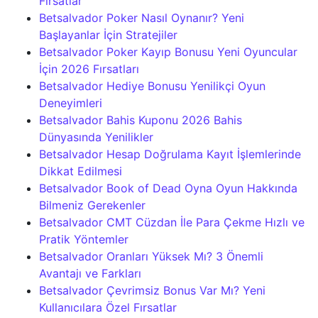
Fırsatlar
Betsalvador Poker Nasıl Oynanır? Yeni
Başlayanlar İçin Stratejiler
Betsalvador Poker Kayıp Bonusu Yeni Oyuncular
İçin 2026 Fırsatları
Betsalvador Hediye Bonusu Yenilikçi Oyun
Deneyimleri
Betsalvador Bahis Kuponu 2026 Bahis
Dünyasında Yenilikler
Betsalvador Hesap Doğrulama Kayıt İşlemlerinde
Dikkat Edilmesi
Betsalvador Book of Dead Oyna Oyun Hakkında
Bilmeniz Gerekenler
Betsalvador CMT Cüzdan İle Para Çekme Hızlı ve
Pratik Yöntemler
Betsalvador Oranları Yüksek Mı? 3 Önemli
Avantajı ve Farkları
Betsalvador Çevrimsiz Bonus Var Mı? Yeni
Kullanıcılara Özel Fırsatlar