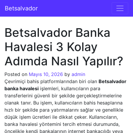
İçeriğe geç
Betsalvador
Ana gezinti
Betsalvador Banka
Havalesi 3 Kolay
Adımda Nasıl Yapılır?
Posted on
Mayıs 10, 2026
by
admin
Çevrimiçi bahis platformlarından biri olan
Betsalvador
banka havalesi
işlemleri, kullanıcıların para
transferlerini güvenli bir şekilde gerçekleştirmelerine
olanak tanır. Bu işlem, kullanıcıların bahis hesaplarına
hızlı bir şekilde para yatırmalarını sağlar ve genellikle
düşük işlem ücretleri ile dikkat çeker. Kullanıcıların,
banka havalesi yöntemini tercih etmesi durumunda,
öncelikle kendi bankalarının internet bankacılığı veya