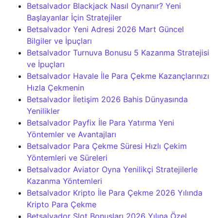
Betsalvador Blackjack Nasıl Oynanır? Yeni
Başlayanlar İçin Stratejiler
Betsalvador Yeni Adresi 2026 Mart Güncel
Bilgiler ve İpuçları
Betsalvador Turnuva Bonusu 5 Kazanma Stratejisi
ve İpuçları
Betsalvador Havale İle Para Çekme Kazançlarınızı
Hızla Çekmenin
Betsalvador İletişim 2026 Bahis Dünyasında
Yenilikler
Betsalvador Payfix İle Para Yatırma Yeni
Yöntemler ve Avantajları
Betsalvador Para Çekme Süresi Hızlı Çekim
Yöntemleri ve Süreleri
Betsalvador Aviator Oyna Yenilikçi Stratejilerle
Kazanma Yöntemleri
Betsalvador Kripto İle Para Çekme 2026 Yılında
Kripto Para Çekme
Betsalvador Slot Bonusları 2026 Yılına Özel