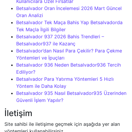
Kullanıcılara Özel Fırsatlar
Betsalvador Oran İncelemesi 2026 Mart Güncel
Oran Analizi
Betsalvador Tek Maça Bahis Yap Betsalvadorda
Tek Maçla İlgili Bilgiler
Betsalvador 937 2026 Bahis Trendleri –
Betsalvador937 ile Kazanç
Betsalvador’dan Nasıl Para Çekilir? Para Çekme
Yöntemleri ve İpuçları
Betsalvador 936 Neden Betsalvador936 Tercih
Ediliyor?
Betsalvador Para Yatırma Yöntemleri 5 Hızlı
Yöntem ile Daha Kolay
Betsalvador 935 Nasıl Betsalvador935 Üzerinden
Güvenli İşlem Yapılır?
İletişim
Site sahibi ile iletişime geçmek için aşağıda yer alan
yöntemleri kullanabilirsiniz.