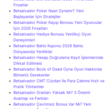
Fırsatlar
Betsalvador Poker Nasıl Oynanır? Yeni
Başlayanlar İçin Stratejiler
Betsalvador Poker Kayıp Bonusu Yeni Oyuncular
İçin 2026 Fırsatları
Betsalvador Hediye Bonusu Yenilikçi Oyun
Deneyimleri
Betsalvador Bahis Kuponu 2026 Bahis
Dünyasında Yenilikler
Betsalvador Hesap Doğrulama Kayıt İşlemlerinde
Dikkat Edilmesi
Betsalvador Book of Dead Oyna Oyun Hakkında
Bilmeniz Gerekenler
Betsalvador CMT Cüzdan İle Para Çekme Hızlı ve
Pratik Yöntemler
Betsalvador Oranları Yüksek Mı? 3 Önemli
Avantajı ve Farkları
Betsalvador Çevrimsiz Bonus Var Mı? Yeni