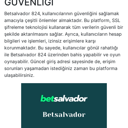
GÜVENLİĞİ
Betsalvador 824, kullanıcılarının güvenliğini sağlamak
amacıyla çeşitli önlemler almaktadır. Bu platform, SSL
şifreleme teknolojisi kullanarak tüm verilerin güvenli bir
şekilde aktarılmasını sağlar. Ayrıca, kullanıcıların hesap
bilgileri ve işlemleri, izinsiz erişimlere karşı
korunmaktadır. Bu sayede, kullanıcılar gönül rahatlığı
ile Betsalvador 824 üzerinden bahis yapabilir ve oyun
oynayabilir. Güncel giriş adresi sayesinde de, erişim
sorunları yaşamadan istediğiniz zaman bu platforma
ulaşabilirsiniz.