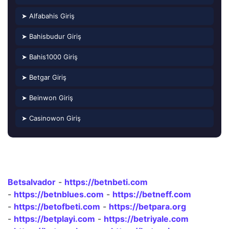
➤ Alfabahis Giriş
➤ Bahisbudur Giriş
➤ Bahis1000 Giriş
➤ Betgar Giriş
➤ Beinwon Giriş
➤ Casinowon Giriş
Betsalvador
-
https://betnbeti.com
-
https://betnblues.com
-
https://betneff.com
-
https://betofbeti.com
-
https://betpara.org
-
https://betplayi.com
-
https://betriyale.com